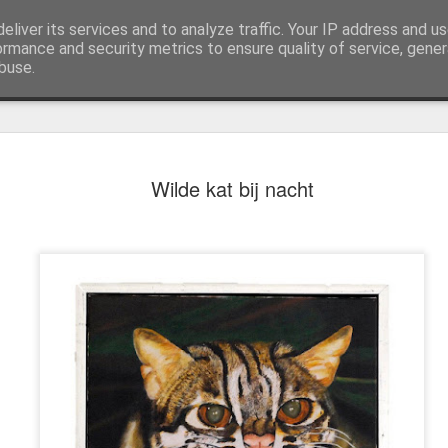
by"
eliver its services and to analyze traffic. Your IP address and u
ormance and security metrics to ensure quality of service, gene
buse.
Wilde kat bij nacht
Boeket bloemen
Sperwer met lichtbl
e