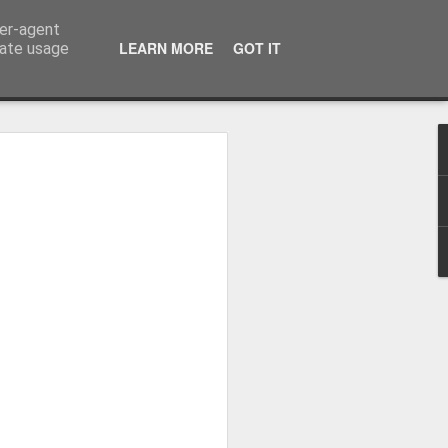
ser-agent
LEARN MORE
GOT IT
rate usage
auwe achtergrond
Twee appels