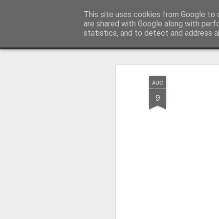
Piet de Raad "Schilderen als hob
This site uses cookies from Google to d
are shared with Google along with perf
statistics, and to detect and address a
Snapshot
Werk
Over Piet
AUG
9
Klik voor meer informati
Even kennismaken